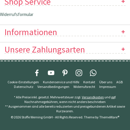
Shop Service
Widerrufsformular
Informationen
Unsere Zahlungsarten
Cookie-Einstellungen
Kundenservice und Hilfe
Kontakt
Über uns
AGB
Datenschutz
Versandbedingungen
Widerrufsrecht
Impressum
* Alle Preise inkl. gesetzl. Mehrwertsteuer zzgl.
Versandkosten
und ggf.
Nachnahmegebühren, wenn nicht anders beschrieben
** Ausgenommen sind alle bereits reduzierten und preisgebundenen Artikel sowie
Kurzwaren.
© 2026 Stoffe Werning GmbH - All Rights Reserved. Theme by
ThemeWare®