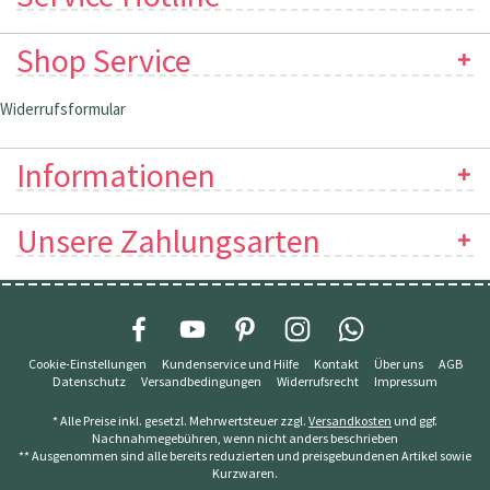
Shop Service
Widerrufsformular
Informationen
Unsere Zahlungsarten
Cookie-Einstellungen
Kundenservice und Hilfe
Kontakt
Über uns
AGB
Datenschutz
Versandbedingungen
Widerrufsrecht
Impressum
* Alle Preise inkl. gesetzl. Mehrwertsteuer zzgl.
Versandkosten
und ggf.
Nachnahmegebühren, wenn nicht anders beschrieben
** Ausgenommen sind alle bereits reduzierten und preisgebundenen Artikel sowie
Kurzwaren.