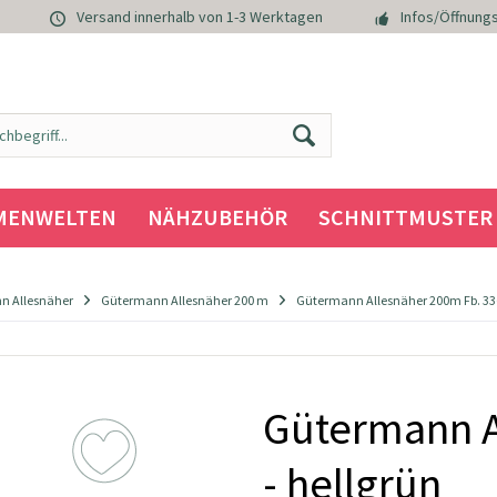
Versand innerhalb von 1-3 Werktagen
Infos/Öffnungs
MENWELTEN
NÄHZUBEHÖR
SCHNITTMUSTER
n Allesnäher
Gütermann Allesnäher 200 m
Gütermann Allesnäher 200m Fb. 336
Gütermann A
- hellgrün