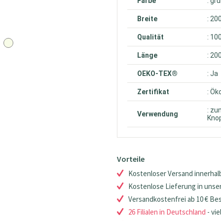
Farbe
: gr
Breite
: 20
Qualität
: 10
Länge
: 20
OEKO-TEX®
: Ja
Zertifikat
: Ök
: zu
Verwendung
Knop
Vorteile
Kostenloser Versand innerhalb
Kostenlose Lieferung in unsere
Versandkostenfrei ab 10 € Be
26 Filialen in Deutschland
- vie