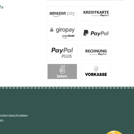
fe
nders beschrieben
en.