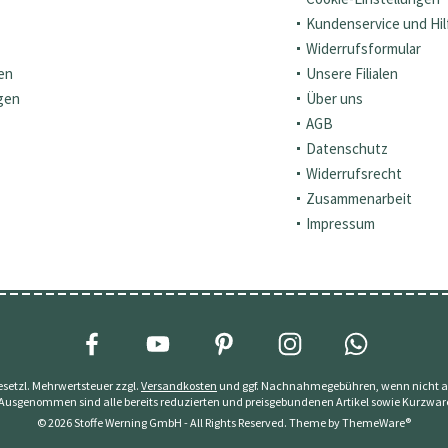
Kundenservice und Hil
Widerrufsformular
en
Unsere Filialen
gen
Über uns
AGB
Datenschutz
Widerrufsrecht
Zusammenarbeit
Impressum
 gesetzl. Mehrwertsteuer zzgl.
Versandkosten
und ggf. Nachnahmegebühren, wenn nicht a
 Ausgenommen sind alle bereits reduzierten und preisgebundenen Artikel sowie Kurzwar
© 2026 Stoffe Werning GmbH - All Rights Reserved. Theme by
ThemeWare®