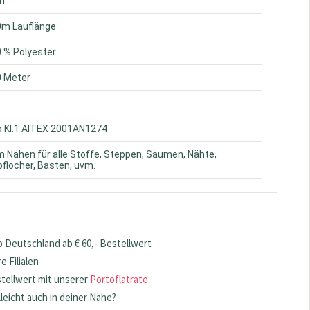
ün
0m Lauflänge
0 % Polyester
0 Meter
o Kl.1 AITEX 2001AN1274
m Nähen für alle Stoffe, Steppen, Säumen, Nähte,
flöcher, Basten, uvm.
 Deutschland ab € 60,- Bestellwert
 Filialen
stellwert mit unserer
Portoflatrate
lleicht auch in deiner Nähe?