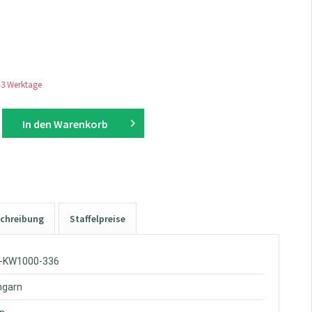
1-3 Werktage
In den
Warenkorb
chreibung
Staffelpreise
W-KW1000-336
hgarn