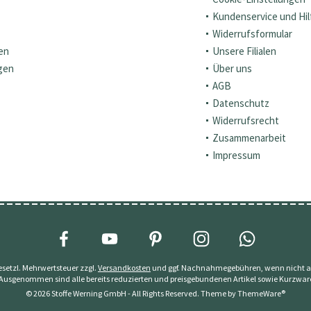
Kundenservice und Hil
Widerrufsformular
en
Unsere Filialen
gen
Über uns
AGB
Datenschutz
Widerrufsrecht
Zusammenarbeit
Impressum
 gesetzl. Mehrwertsteuer zzgl.
Versandkosten
und ggf. Nachnahmegebühren, wenn nicht a
 Ausgenommen sind alle bereits reduzierten und preisgebundenen Artikel sowie Kurzwar
© 2026 Stoffe Werning GmbH - All Rights Reserved. Theme by
ThemeWare®