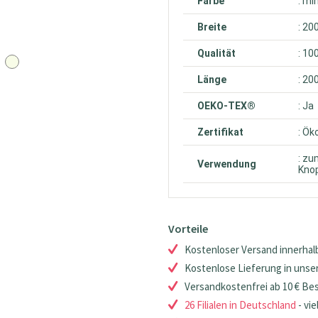
Farbe
: mi
Breite
: 20
Qualität
: 10
Länge
: 20
OEKO-TEX®
: Ja
Zertifikat
: Ök
: zu
Verwendung
Knop
Vorteile
Kostenloser Versand innerhalb
Kostenlose Lieferung in unsere
Versandkostenfrei ab 10 € Be
26 Filialen in Deutschland
- vie