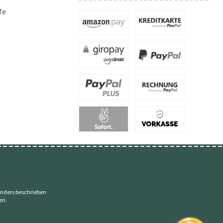
fe
nders beschrieben
en.