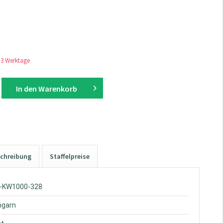
1-3 Werktage
In den
Warenkorb
chreibung
Staffelpreise
W-KW1000-328
hgarn