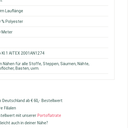
nt
0m Lauflänge
0 % Polyester
0 Meter
o Kl.1 AITEX 2001AN1274
m Nähen für alle Stoffe, Steppen, Säumen, Nähte,
flöcher, Basten, uvm.
 Deutschland ab € 60,- Bestellwert
 Filialen
stellwert mit unserer
Portoflatrate
lleicht auch in deiner Nähe?