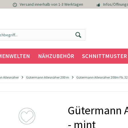
Versand innerhalb von 1-3 Werktagen
Infos/Öffnungs
MENWELTEN
NÄHZUBEHÖR
SCHNITTMUSTER
n Allesnäher
Gütermann Allesnäher 200 m
Gütermann Allesnäher 200m Fb. 328
Gütermann A
- mint