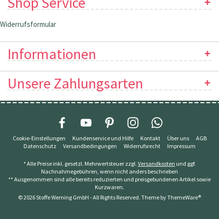
Shop Service
Widerrufsformular
Informationen
Unsere Zahlungsarten
Cookie-Einstellungen
Kundenservice und Hilfe
Kontakt
Über uns
AGB
Datenschutz
Versandbedingungen
Widerrufsrecht
Impressum
* Alle Preise inkl. gesetzl. Mehrwertsteuer zzgl.
Versandkosten
und ggf.
Nachnahmegebühren, wenn nicht anders beschrieben
** Ausgenommen sind alle bereits reduzierten und preisgebundenen Artikel sowie
Kurzwaren.
© 2026 Stoffe Werning GmbH - All Rights Reserved. Theme by
ThemeWare®