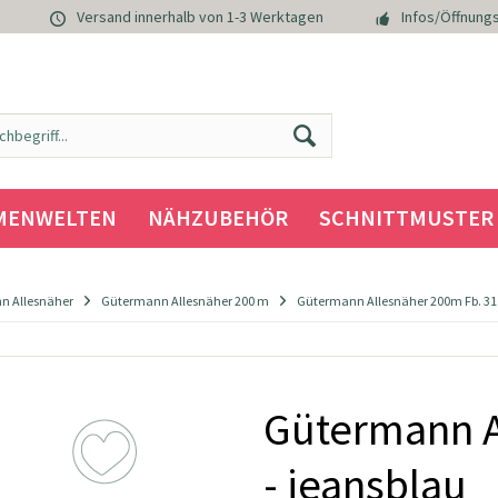
Versand innerhalb von 1-3 Werktagen
Infos/Öffnungs
MENWELTEN
NÄHZUBEHÖR
SCHNITTMUSTER
n Allesnäher
Gütermann Allesnäher 200 m
Gütermann Allesnäher 200m Fb. 311
Gütermann A
- jeansblau