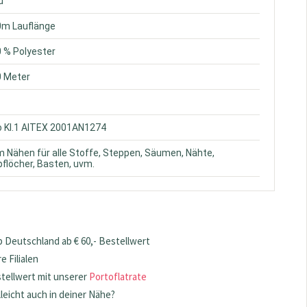
u
0m Lauflänge
0 % Polyester
0 Meter
o Kl.1 AITEX 2001AN1274
m Nähen für alle Stoffe, Steppen, Säumen, Nähte,
flöcher, Basten, uvm.
 Deutschland ab € 60,- Bestellwert
 Filialen
stellwert mit unserer
Portoflatrate
lleicht auch in deiner Nähe?