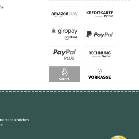
fe
nders beschrieben
en.