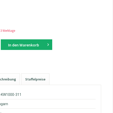
1-3 Werktage
In den
Warenkorb
chreibung
Staffelpreise
W-KW1000-311
hgarn