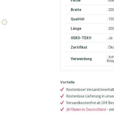
Farbe
: bla
Breite
: 20
Qualität
: 10
Länge
: 20
OEKO-TEX®
: Ja
Zertifikat
: Ök
: zu
Verwendung
Knop
Vorteile
Kostenloser Versand innerhalb
Kostenlose Lieferung in unsere
Versandkostenfrei ab 10 € Be
26 Filialen in Deutschland
- vie