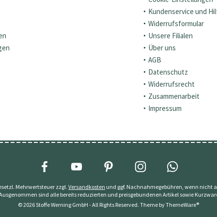
Kundenservice und Hil
Widerrufsformular
en
Unsere Filialen
gen
Über uns
AGB
Datenschutz
Widerrufsrecht
Zusammenarbeit
Impressum
 gesetzl. Mehrwertsteuer zzgl.
Versandkosten
und ggf. Nachnahmegebühren, wenn nicht a
 Ausgenommen sind alle bereits reduzierten und preisgebundenen Artikel sowie Kurzwar
© 2026 Stoffe Werning GmbH - All Rights Reserved. Theme by
ThemeWare®