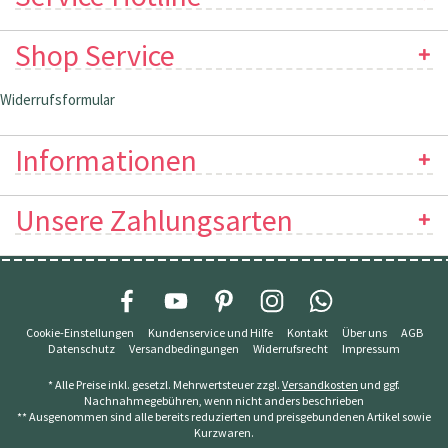
Shop Service
Widerrufsformular
Informationen
Unsere Zahlungsarten
Cookie-Einstellungen
Kundenservice und Hilfe
Kontakt
Über uns
AGB
Datenschutz
Versandbedingungen
Widerrufsrecht
Impressum
* Alle Preise inkl. gesetzl. Mehrwertsteuer zzgl.
Versandkosten
und ggf.
Nachnahmegebühren, wenn nicht anders beschrieben
** Ausgenommen sind alle bereits reduzierten und preisgebundenen Artikel sowie
Kurzwaren.