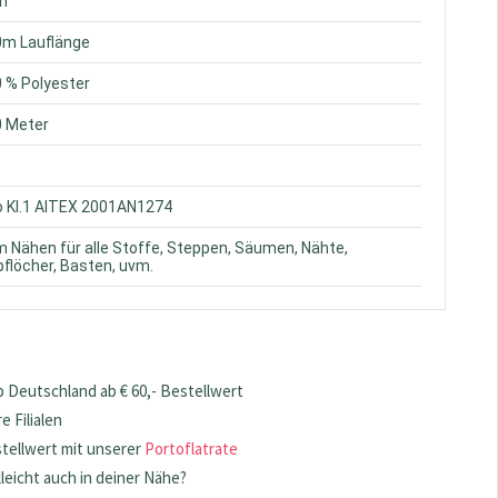
ün
0m Lauflänge
0 % Polyester
0 Meter
o Kl.1 AITEX 2001AN1274
m Nähen für alle Stoffe, Steppen, Säumen, Nähte,
flöcher, Basten, uvm.
 Deutschland ab € 60,- Bestellwert
 Filialen
stellwert mit unserer
Portoflatrate
lleicht auch in deiner Nähe?