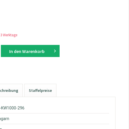
1-3 Werktage
In den
Warenkorb
chreibung
Staffelpreise
W-KW1000-296
hgarn