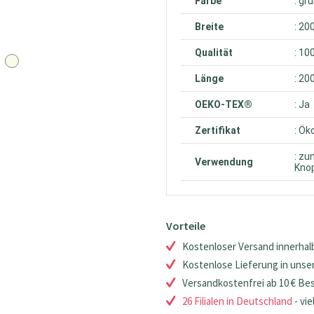
Farbe
: gr
Breite
: 20
Qualität
: 10
Länge
: 20
OEKO-TEX®
: Ja
Zertifikat
: Ök
: zu
Verwendung
Knop
Vorteile
Kostenloser Versand innerhalb
Kostenlose Lieferung in unsere
Versandkostenfrei ab 10 € Be
26 Filialen in Deutschland
- vie