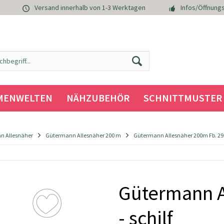
Versand innerhalb von 1-3 Werktagen
Infos/Öffnungs
MENWELTEN
NÄHZUBEHÖR
SCHNITTMUSTER
n Allesnäher
Gütermann Allesnäher 200 m
Gütermann Allesnäher 200m Fb. 296 
Gütermann A
- schilf