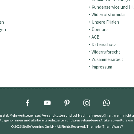
Kundenservice und Hil
Widerrufsformular
en
Unsere Filialen
gen
Über uns
AGB
Datenschutz
Widerrufsrecht
Zusammenarbeit
Impressum
 gesetzl. Mehrwertsteuer zzgl.
Versandkosten
und ggf. Nachnahmegebühren, wenn nicht a
 Ausgenommen sind alle bereits reduzierten und preisgebundenen Artikel sowie Kurzwar
© 2026 Stoffe Werning GmbH - All Rights Reserved. Theme by
ThemeWare®