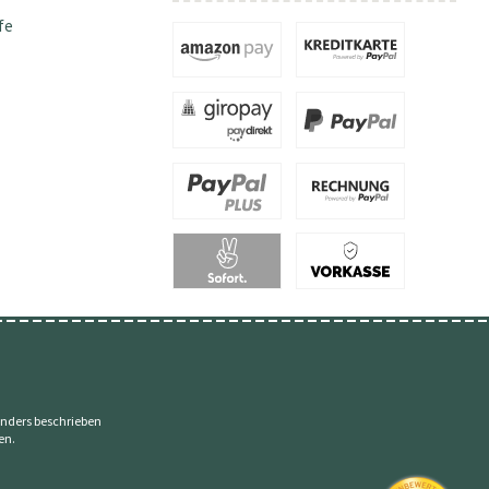
fe
nders beschrieben
en.