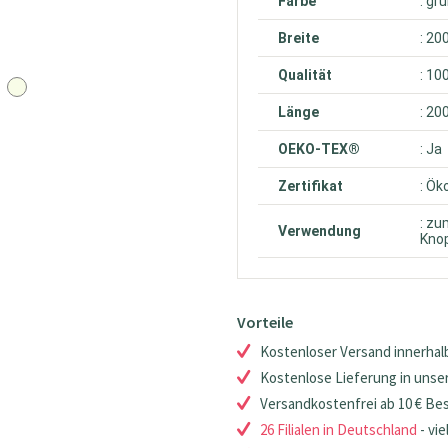
Farbe
: gr
Breite
: 20
Qualität
: 10
Länge
: 20
OEKO-TEX®
: Ja
Zertifikat
: Ök
: zu
Verwendung
Knop
Vorteile
Kostenloser Versand innerhalb
Kostenlose Lieferung in unsere
Versandkostenfrei ab 10 € Be
26 Filialen in Deutschland
- vie