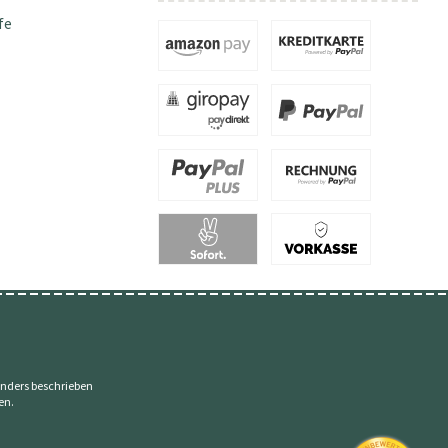
fe
nders beschrieben
en.