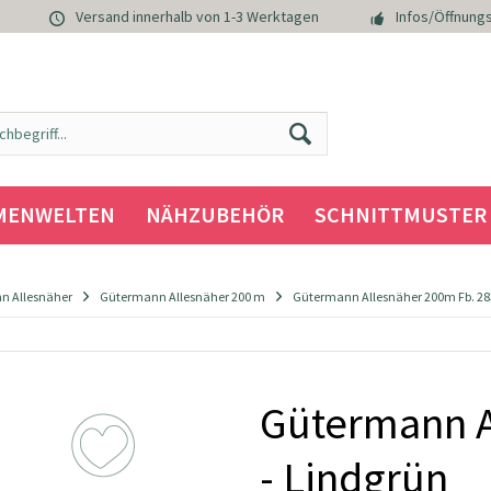
Versand innerhalb von 1-3 Werktagen
Infos/Öffnungs
MENWELTEN
NÄHZUBEHÖR
SCHNITTMUSTER
n Allesnäher
Gütermann Allesnäher 200 m
Gütermann Allesnäher 200m Fb. 283
Gütermann A
- Lindgrün