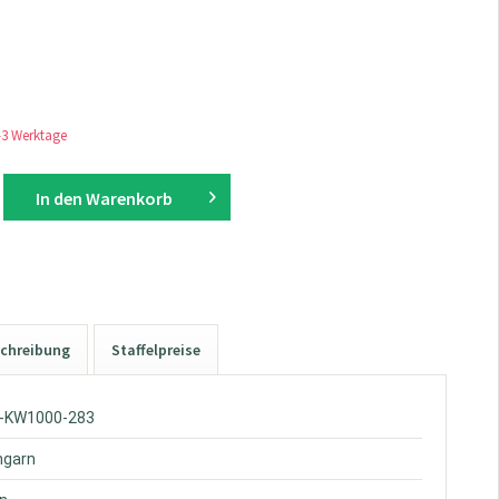
1-3 Werktage
In den
Warenkorb
chreibung
Staffelpreise
W-KW1000-283
hgarn