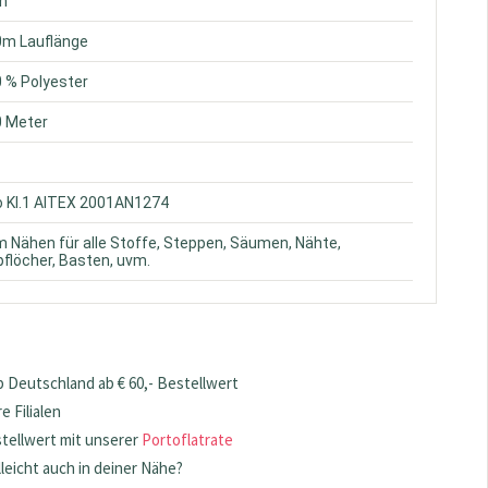
ün
0m Lauflänge
0 % Polyester
0 Meter
o Kl.1 AITEX 2001AN1274
m Nähen für alle Stoffe, Steppen, Säumen, Nähte,
flöcher, Basten, uvm.
 Deutschland ab € 60,- Bestellwert
 Filialen
stellwert mit unserer
Portoflatrate
lleicht auch in deiner Nähe?