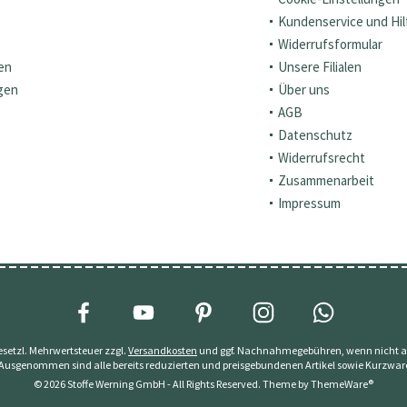
Kundenservice und Hil
Widerrufsformular
en
Unsere Filialen
gen
Über uns
AGB
Datenschutz
Widerrufsrecht
Zusammenarbeit
Impressum
 gesetzl. Mehrwertsteuer zzgl.
Versandkosten
und ggf. Nachnahmegebühren, wenn nicht a
 Ausgenommen sind alle bereits reduzierten und preisgebundenen Artikel sowie Kurzwar
© 2026 Stoffe Werning GmbH - All Rights Reserved. Theme by
ThemeWare®