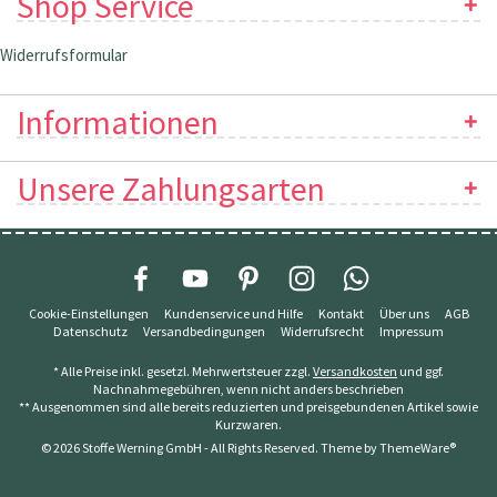
Shop Service
Widerrufsformular
Informationen
Unsere Zahlungsarten
Cookie-Einstellungen
Kundenservice und Hilfe
Kontakt
Über uns
AGB
Datenschutz
Versandbedingungen
Widerrufsrecht
Impressum
* Alle Preise inkl. gesetzl. Mehrwertsteuer zzgl.
Versandkosten
und ggf.
Nachnahmegebühren, wenn nicht anders beschrieben
** Ausgenommen sind alle bereits reduzierten und preisgebundenen Artikel sowie
Kurzwaren.
© 2026 Stoffe Werning GmbH - All Rights Reserved. Theme by
ThemeWare®