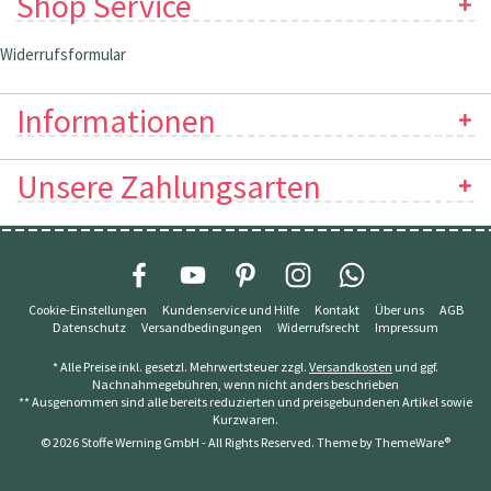
Shop Service
Widerrufsformular
Informationen
Unsere Zahlungsarten
Cookie-Einstellungen
Kundenservice und Hilfe
Kontakt
Über uns
AGB
Datenschutz
Versandbedingungen
Widerrufsrecht
Impressum
* Alle Preise inkl. gesetzl. Mehrwertsteuer zzgl.
Versandkosten
und ggf.
Nachnahmegebühren, wenn nicht anders beschrieben
** Ausgenommen sind alle bereits reduzierten und preisgebundenen Artikel sowie
Kurzwaren.
© 2026 Stoffe Werning GmbH - All Rights Reserved. Theme by
ThemeWare®