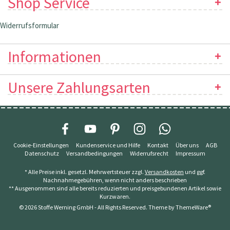
Shop Service
Widerrufsformular
Informationen
Unsere Zahlungsarten
Cookie-Einstellungen
Kundenservice und Hilfe
Kontakt
Über uns
AGB
Datenschutz
Versandbedingungen
Widerrufsrecht
Impressum
* Alle Preise inkl. gesetzl. Mehrwertsteuer zzgl.
Versandkosten
und ggf.
Nachnahmegebühren, wenn nicht anders beschrieben
** Ausgenommen sind alle bereits reduzierten und preisgebundenen Artikel sowie
Kurzwaren.
© 2026 Stoffe Werning GmbH - All Rights Reserved. Theme by
ThemeWare®