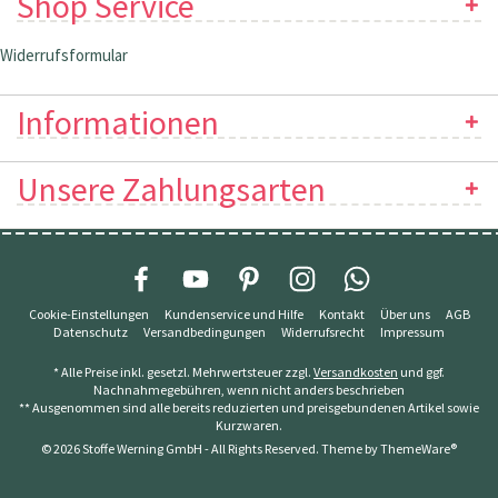
Shop Service
Widerrufsformular
Informationen
Unsere Zahlungsarten
Cookie-Einstellungen
Kundenservice und Hilfe
Kontakt
Über uns
AGB
Datenschutz
Versandbedingungen
Widerrufsrecht
Impressum
* Alle Preise inkl. gesetzl. Mehrwertsteuer zzgl.
Versandkosten
und ggf.
Nachnahmegebühren, wenn nicht anders beschrieben
** Ausgenommen sind alle bereits reduzierten und preisgebundenen Artikel sowie
Kurzwaren.
© 2026 Stoffe Werning GmbH - All Rights Reserved. Theme by
ThemeWare®