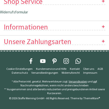
Shop Service
Widerrufsformular
Informationen
Unsere Zahlungsarten
Cookie-Einstellungen
Kundenservice und Hilfe
Kontakt
Über uns
AGB
Datenschutz
Versandbedingungen
Widerrufsrecht
Impressum
* Alle Preise inkl. gesetzl. Mehrwertsteuer zzgl.
Versandkosten
und ggf.
Nachnahmegebühren, wenn nicht anders beschrieben
** Ausgenommen sind alle bereits reduzierten und preisgebundenen Artikel sowie
Kurzwaren.
© 2026 Stoffe Werning GmbH - All Rights Reserved. Theme by
ThemeWare®