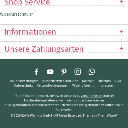
Shop Service
Widerrufsformular
Informationen
Unsere Zahlungsarten
Cookie-Einstellungen
Kundenservice und Hilfe
Kontakt
Über uns
AGB
Datenschutz
Versandbedingungen
Widerrufsrecht
Impressum
* Alle Preise inkl. gesetzl. Mehrwertsteuer zzgl.
Versandkosten
und ggf.
Nachnahmegebühren, wenn nicht anders beschrieben
** Ausgenommen sind alle bereits reduzierten und preisgebundenen Artikel sowie
Kurzwaren.
© 2026 Stoffe Werning GmbH - All Rights Reserved. Theme by
ThemeWare®