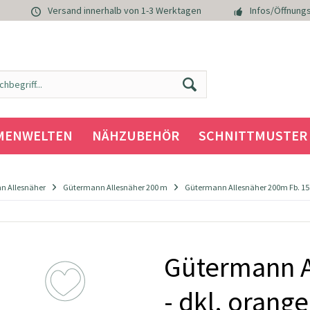
Versand innerhalb von 1-3 Werktagen
Infos/Öffnungs
MENWELTEN
NÄHZUBEHÖR
SCHNITTMUSTER
n Allesnäher
Gütermann Allesnäher 200 m
Gütermann Allesnäher 200m Fb. 155
Gütermann A
- dkl. orange