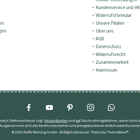
Kundenservice und Hil
Widerrufsformular
en
Unsere Filialen
gen
Über uns
AGB
Datenschutz
Widerrufsrecht
Zusammenarbeit
Impressum
 gesetzl. Mehrwertsteuer zzgl.
Versandkosten
und ggf. Nachnahmegebühren, wenn nicht a
 Ausgenommen sind alle bereits reduzierten und preisgebundenen Artikel sowie Kurzwar
© 2026 Stoffe Werning GmbH - All Rights Reserved. Theme by
ThemeWare®