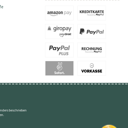
fe
nders beschrieben
en.