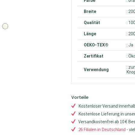
Farbe
: or
Breite
: 20
Qualität
: 10
Länge
: 20
OEKO-TEX®
: Ja
Zertifikat
: Ök
: zu
Verwendung
Knop
Vorteile
Kostenloser Versand innerhalb
Kostenlose Lieferung in unsere
Versandkostenfrei ab 10 € Be
26 Filialen in Deutschland
- vie