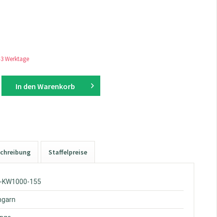
1-3 Werktage
In den
Warenkorb
chreibung
Staffelpreise
W-KW1000-155
hgarn