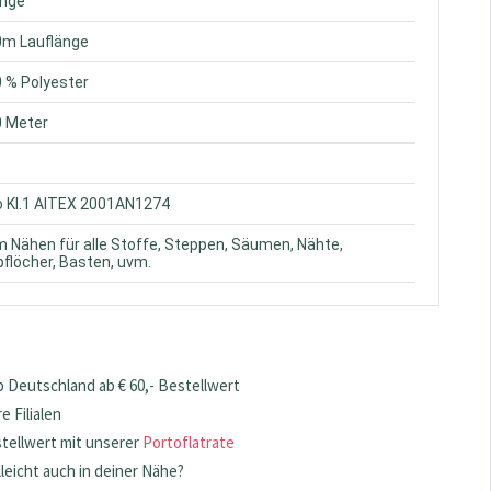
ange
0m Lauflänge
0 % Polyester
0 Meter
o Kl.1 AITEX 2001AN1274
m Nähen für alle Stoffe, Steppen, Säumen, Nähte,
flöcher, Basten, uvm.
 Deutschland ab € 60,- Bestellwert
 Filialen
stellwert mit unserer
Portoflatrate
lleicht auch in deiner Nähe?