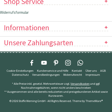
Shop Service
Widerrufsformular
Informationen
Unsere Zahlungsarten
Cookie-Einstellungen
Kundenservice und Hilfe
Kontakt
Über uns
AGB
Datenschutz
Versandbedingungen
Widerrufsrecht
Impressum
* Alle Preise inkl. gesetzl. Mehrwertsteuer zzgl.
Versandkosten
und ggf.
Nachnahmegebühren, wenn nicht anders beschrieben
** Ausgenommen sind alle bereits reduzierten und preisgebundenen Artikel sowie
Kurzwaren.
© 2026 Stoffe Werning GmbH - All Rights Reserved. Theme by
ThemeWare®