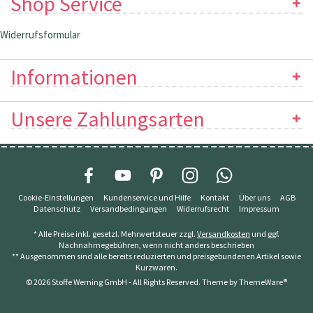
Shop Service
Widerrufsformular
Informationen
Unsere Zahlungsarten
Cookie-Einstellungen
Kundenservice und Hilfe
Kontakt
Über uns
AGB
Datenschutz
Versandbedingungen
Widerrufsrecht
Impressum
* Alle Preise inkl. gesetzl. Mehrwertsteuer zzgl.
Versandkosten
und ggf.
Nachnahmegebühren, wenn nicht anders beschrieben
** Ausgenommen sind alle bereits reduzierten und preisgebundenen Artikel sowie
Kurzwaren.
© 2026 Stoffe Werning GmbH - All Rights Reserved. Theme by
ThemeWare®