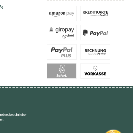
fe
nders beschrieben
en.