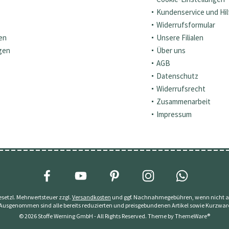
Kundenservice und Hil
Widerrufsformular
en
Unsere Filialen
gen
Über uns
AGB
Datenschutz
Widerrufsrecht
Zusammenarbeit
Impressum
 gesetzl. Mehrwertsteuer zzgl.
Versandkosten
und ggf. Nachnahmegebühren, wenn nicht a
 Ausgenommen sind alle bereits reduzierten und preisgebundenen Artikel sowie Kurzwar
© 2026 Stoffe Werning GmbH - All Rights Reserved. Theme by
ThemeWare®