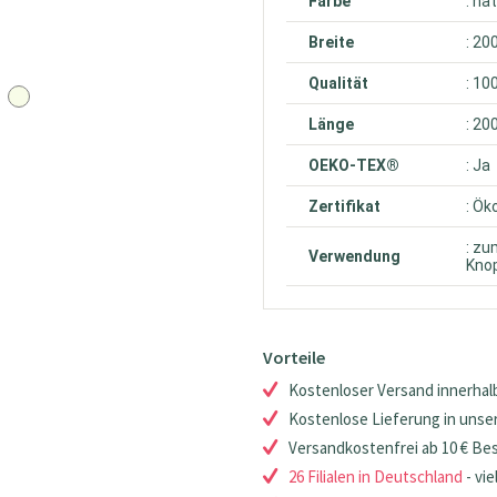
Farbe
: na
Breite
: 20
Qualität
: 10
Länge
: 20
OEKO-TEX®
: Ja
Zertifikat
: Ök
: zu
Verwendung
Knop
Vorteile
Kostenloser Versand innerhalb
Kostenlose Lieferung in unsere
Versandkostenfrei ab 10 € Be
26 Filialen in Deutschland
- vie