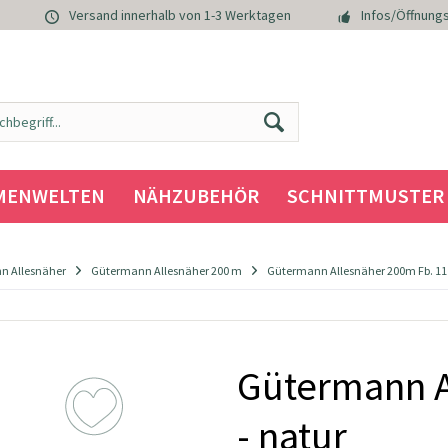
Versand innerhalb von 1-3 Werktagen
Infos/Öffnungs
MENWELTEN
NÄHZUBEHÖR
SCHNITTMUSTER
n Allesnäher
Gütermann Allesnäher 200 m
Gütermann Allesnäher 200m Fb. 111
Gütermann A
- natur