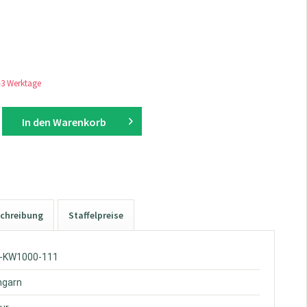
1-3 Werktage
In den
Warenkorb
chreibung
Staffelpreise
W-KW1000-111
hgarn