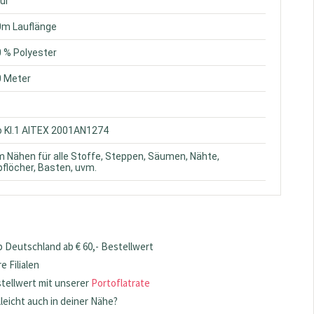
tur
0m Lauflänge
0 % Polyester
0 Meter
o Kl.1 AITEX 2001AN1274
m Nähen für alle Stoffe, Steppen, Säumen, Nähte,
flöcher, Basten, uvm.
 Deutschland ab € 60,- Bestellwert
 Filialen
stellwert mit unserer
Portoflatrate
lleicht auch in deiner Nähe?