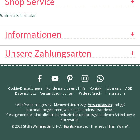
Shop Service
Widerrufsformular
Informationen
Unsere Zahlungsarten
Cookie-Einstellungen
Kundenservice und Hilfe
Kontakt
Über uns
AGB
Datenschutz
Versandbedingungen
Widerrufsrecht
Impressum
* Alle Preise inkl. gesetzl. Mehrwertsteuer zzgl.
Versandkosten
und ggf.
Nachnahmegebühren, wenn nicht anders beschrieben
** Ausgenommen sind alle bereits reduzierten und preisgebundenen Artikel sowie
Kurzwaren.
© 2026 Stoffe Werning GmbH - All Rights Reserved. Theme by
ThemeWare®