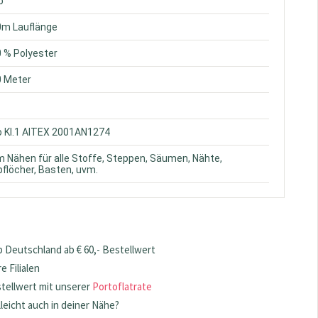
b
0m Lauflänge
0 % Polyester
0 Meter
o Kl.1 AITEX 2001AN1274
m Nähen für alle Stoffe, Steppen, Säumen, Nähte,
flöcher, Basten, uvm.
 Deutschland ab € 60,- Bestellwert
 Filialen
stellwert mit unserer
Portoflatrate
lleicht auch in deiner Nähe?