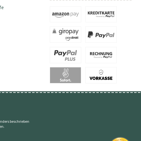
fe
nders beschrieben
en.