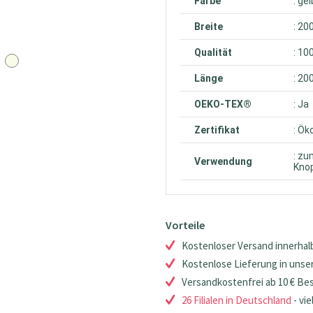
Farbe
: gel
Breite
: 20
Qualität
: 10
Länge
: 20
OEKO-TEX®
: Ja
Zertifikat
: Ök
: zu
Verwendung
Knop
Vorteile
Kostenloser Versand innerhalb
Kostenlose Lieferung in unsere
Versandkostenfrei ab 10 € Be
26 Filialen in Deutschland
- vie