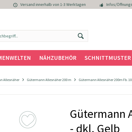
Versand innerhalb von 1-3 Werktagen
Infos/Öffnungs
MENWELTEN
NÄHZUBEHÖR
SCHNITTMUSTER
n Allesnäher
Gütermann Allesnäher 200 m
Gütermann Allesnäher 200m Fb. 106 
Gütermann A
- dkl. Gelb