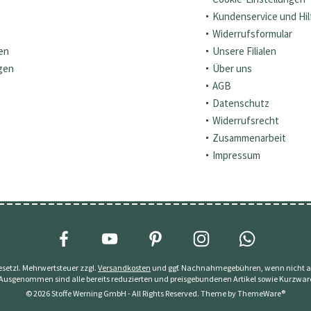
Kundenservice und Hil
Widerrufsformular
en
Unsere Filialen
gen
Über uns
AGB
Datenschutz
Widerrufsrecht
Zusammenarbeit
Impressum
 gesetzl. Mehrwertsteuer zzgl.
Versandkosten
und ggf. Nachnahmegebühren, wenn nicht a
 Ausgenommen sind alle bereits reduzierten und preisgebundenen Artikel sowie Kurzwar
© 2026 Stoffe Werning GmbH - All Rights Reserved. Theme by
ThemeWare®