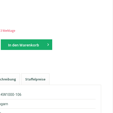
1-3 Werktage
In den
Warenkorb
chreibung
Staffelpreise
W-KW1000-106
hgarn