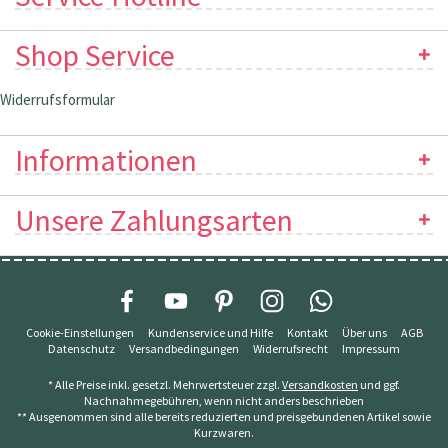
Shop Service
Widerrufsformular
Informationen
Unsere Zahlungsarten
Cookie-Einstellungen
Kundenservice und Hilfe
Kontakt
Über uns
AGB
Datenschutz
Versandbedingungen
Widerrufsrecht
Impressum
* Alle Preise inkl. gesetzl. Mehrwertsteuer zzgl.
Versandkosten
und ggf.
Nachnahmegebühren, wenn nicht anders beschrieben
** Ausgenommen sind alle bereits reduzierten und preisgebundenen Artikel sowie
Kurzwaren.