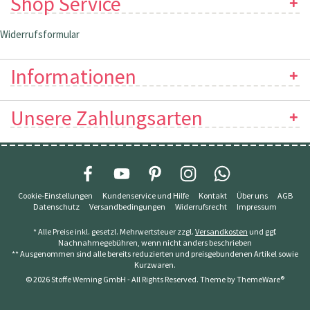
Shop Service
Widerrufsformular
Informationen
Unsere Zahlungsarten
Cookie-Einstellungen
Kundenservice und Hilfe
Kontakt
Über uns
AGB
Datenschutz
Versandbedingungen
Widerrufsrecht
Impressum
* Alle Preise inkl. gesetzl. Mehrwertsteuer zzgl.
Versandkosten
und ggf.
Nachnahmegebühren, wenn nicht anders beschrieben
** Ausgenommen sind alle bereits reduzierten und preisgebundenen Artikel sowie
Kurzwaren.
© 2026 Stoffe Werning GmbH - All Rights Reserved. Theme by
ThemeWare®