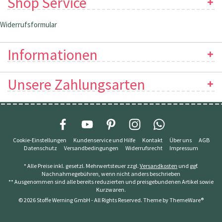
Shop Service
Widerrufsformular
Informationen
Unsere Zahlungsarten
Cookie-Einstellungen
Kundenservice und Hilfe
Kontakt
Über uns
AGB
Datenschutz
Versandbedingungen
Widerrufsrecht
Impressum
* Alle Preise inkl. gesetzl. Mehrwertsteuer zzgl.
Versandkosten
und ggf.
Nachnahmegebühren, wenn nicht anders beschrieben
** Ausgenommen sind alle bereits reduzierten und preisgebundenen Artikel sowie
Kurzwaren.
© 2026 Stoffe Werning GmbH - All Rights Reserved. Theme by
ThemeWare®