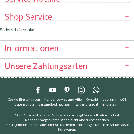
Shop Service
Widerrufsformular
Informationen
Unsere Zahlungsarten
Cookie-Einstellungen
Kundenservice und Hilfe
Kontakt
Über uns
AGB
Datenschutz
Versandbedingungen
Widerrufsrecht
Impressum
* Alle Preise inkl. gesetzl. Mehrwertsteuer zzgl.
Versandkosten
und ggf.
Nachnahmegebühren, wenn nicht anders beschrieben
** Ausgenommen sind alle bereits reduzierten und preisgebundenen Artikel sowie
Kurzwaren.