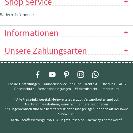
Shop Service
Widerrufsformular
Informationen
Unsere Zahlungsarten
Cookie-Einstellungen
Kundenservice und Hilfe
Kontakt
Über uns
AGB
Datenschutz
Versandbedingungen
Widerrufsrecht
Impressum
* Alle Preise inkl. gesetzl. Mehrwertsteuer zzgl.
Versandkosten
und ggf.
Nachnahmegebühren, wenn nicht anders beschrieben
** Ausgenommen sind alle bereits reduzierten und preisgebundenen Artikel sowie
Kurzwaren.
© 2026 Stoffe Werning GmbH - All Rights Reserved. Theme by
ThemeWare®