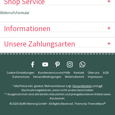
Shop Service
Widerrufsformular
Informationen
Unsere Zahlungsarten
Cookie-Einstellungen
Kundenservice und Hilfe
Kontakt
Über uns
AGB
Datenschutz
Versandbedingungen
Widerrufsrecht
Impressum
* Alle Preise inkl. gesetzl. Mehrwertsteuer zzgl.
Versandkosten
und ggf.
Nachnahmegebühren, wenn nicht anders beschrieben
** Ausgenommen sind alle bereits reduzierten und preisgebundenen Artikel sowie
Kurzwaren.
© 2026 Stoffe Werning GmbH - All Rights Reserved. Theme by
ThemeWare®