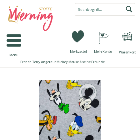
Merkzettel
Mein Konto
Warenkorb
Menü
French Terry angeraut Mickey Mouse & seine Freunde