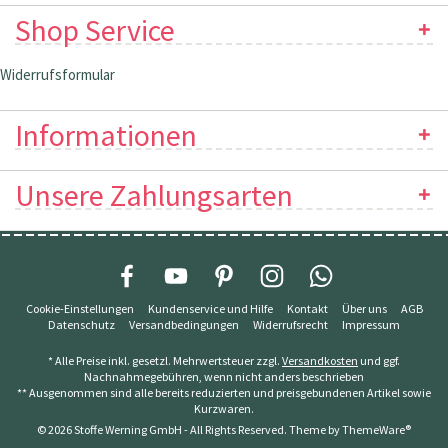
Shop Service
Widerrufsformular
Informationen
Unsere Zahlungsarten
Cookie-Einstellungen
Kundenservice und Hilfe
Kontakt
Über uns
AGB
Datenschutz
Versandbedingungen
Widerrufsrecht
Impressum
* Alle Preise inkl. gesetzl. Mehrwertsteuer zzgl.
Versandkosten
und ggf.
Nachnahmegebühren, wenn nicht anders beschrieben
** Ausgenommen sind alle bereits reduzierten und preisgebundenen Artikel sowie
Kurzwaren.
© 2026 Stoffe Werning GmbH - All Rights Reserved. Theme by
ThemeWare®