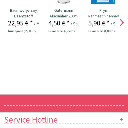
Baumwolljersey
Gütermann
Prym
Lizenzstoff
Allesnäher 200m
Nähmaschinennadeln
22,95 € *
4,50 € *
5,90 € *
Disney Family...
Fb. 040 - grau
130/705 Jersey
/ Meter
/ Stück
/ Stück
70-90...
Grundpreis
(15,30 € * / 1 m²)
Grundpreis
(2,25 € * / 100 Meter)
Grundpreis
(1,18 € * / 1 Stück)
Newsletter
Service Hotline