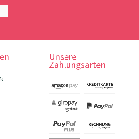
nen
Unsere
Zahlungsarten
fe