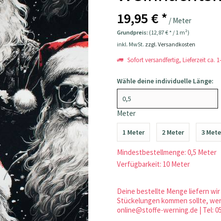
19,95 € *
/ Meter
Grundpreis:
(12,87 € * / 1 m²)
inkl. MwSt.
zzgl. Versandkosten
Sofort versandfertig, Lieferzeit ca. 
Wähle deine individuelle Länge:
Meter
1 Meter
2 Meter
3 Mete
Mindestbestellmenge: 0,5 Meter
Verfügbarkeit: 10 Meter
Deine bestellte Menge liefern wir 
Stückelungen kommen sollte, werd
online@stoffe-werning.de | Tel: 0