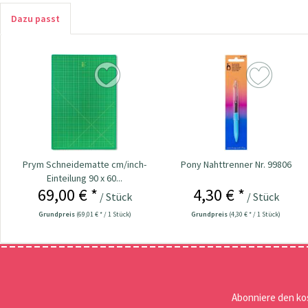
Dazu passt
Prym Schneidematte cm/inch-
Pony Nahttrenner Nr. 99806
Einteilung 90 x 60...
69,00 € *
4,30 € *
/ Stück
/ Stück
Grundpreis
(69,01 € * / 1 Stück)
Grundpreis
(4,30 € * / 1 Stück)
Abonniere den ko