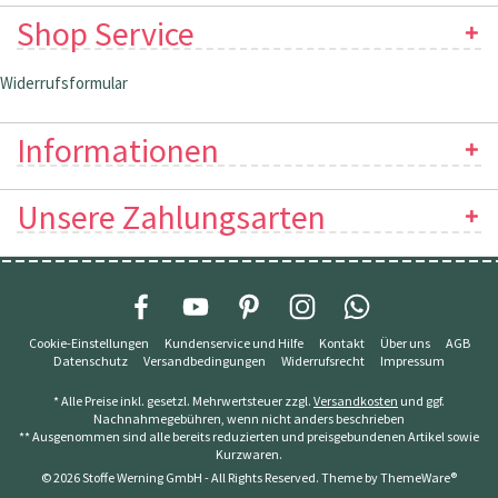
Shop Service
Widerrufsformular
Informationen
Unsere Zahlungsarten
Cookie-Einstellungen
Kundenservice und Hilfe
Kontakt
Über uns
AGB
Datenschutz
Versandbedingungen
Widerrufsrecht
Impressum
* Alle Preise inkl. gesetzl. Mehrwertsteuer zzgl.
Versandkosten
und ggf.
Nachnahmegebühren, wenn nicht anders beschrieben
** Ausgenommen sind alle bereits reduzierten und preisgebundenen Artikel sowie
Kurzwaren.
© 2026 Stoffe Werning GmbH - All Rights Reserved. Theme by
ThemeWare®