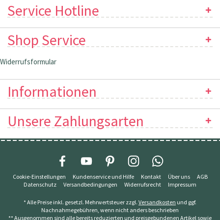
Service Hotline
Shop Service
Widerrufsformular
Informationen
Unsere Zahlungsarten
Cookie-Einstellungen
Kundenservice und Hilfe
Kontakt
Über uns
AGB
Datenschutz
Versandbedingungen
Widerrufsrecht
Impressum
* Alle Preise inkl. gesetzl. Mehrwertsteuer zzgl.
Versandkosten
und ggf.
Nachnahmegebühren, wenn nicht anders beschrieben
** Ausgenommen sind alle bereits reduzierten und preisgebundenen Artikel sowie