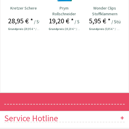
Kretzer Schere
Prym
Wonder Clips
Rollschneider
Stoffklammern
28,95 € *
19,20 € *
5,95 € *
"Mini" 28 mm Nr.
klein - 20 Stück
/ Stück
/ Stück
/ Stück
611371
Grundpreis
(28,95 € * / 1 Stück)
Grundpreis
(19,20 € * / 1 Stück)
Grundpreis
(5,95 € * / 1 Stück)
Newsletter
Service Hotline