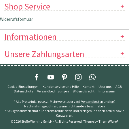
Shop Service
Widerrufsformular
Informationen
Unsere Zahlungsarten
Cookie-Einstellungen
Kundenservice und Hilfe
Kontakt
Über uns
AGB
Datenschutz
Versandbedingungen
Widerrufsrecht
Impressum
* Alle Preise inkl. gesetzl. Mehrwertsteuer zzgl.
Versandkosten
und ggf.
Nachnahmegebühren, wenn nicht anders beschrieben
** Ausgenommen sind alle bereits reduzierten und preisgebundenen Artikel sowie
Kurzwaren.
© 2026 Stoffe Werning GmbH - All Rights Reserved. Theme by
ThemeWare®