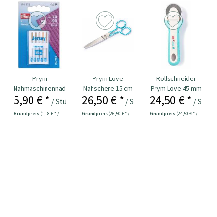
Prym
Prym Love
Rollschneider
Nähmaschinennadeln
Nähschere 15 cm
Prym Love 45 mm
5,90 € *
26,50 € *
24,50 € *
130/705 Jersey
Nr. 610541
/ Stück
/ Stück
/ Stück
70-90...
Grundpreis
(1,18 € * / 1 Stück)
Grundpreis
(26,50 € * / 1 Stück)
Grundpreis
(24,50 € * / 1 Stück)