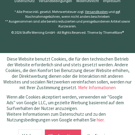
Datenschutz
Versandbedingungen
Widerrufsrecht
Impressum
* Alle Preise inkl. gesetzl. Mehrwertsteuer zzgl.
Versandkosten
und ggf.
Nachnahmegebühren, wenn nicht anders beschrieben
** Ausgenommen sind alle bereits reduzierten und preisgebundenen Artikel sowie
Kurzwaren.
© 2026 Stoffe Werning GmbH - All Rights Reserved. Theme by
ThemeWare®
Diese Website benutzt Cookies, die für den technischen Betrieb
der Website erforderlich sind und stets gesetzt werden. Andere
Cookies, die den Komfort bei Benutzung dieser Website erhöhen,
der Direktwerbung dienen oder die Interaktion mit anderen
Websites und sozialen Netzwerken vereinfachen sollen, werden nur
mit Ihrer Zustimmung gesetzt.
Mehr Informationen
Wenn alle Cookies akzeptiert werden, verwenden wir "Google
Ads" von Google LLC, um gezielte Werbung basierend auf dem
Surfverhalten der Nutzer anzuzeigen.
Weitere Informationen zum Datenschutz und zu den
Nutzungsbedingungen von Google erhalten Sie
hier
.
SEHR GUT
(4.83 / 5)
aus
145
Bewertungen bei: amazon.de, shopvote.de ⓘ