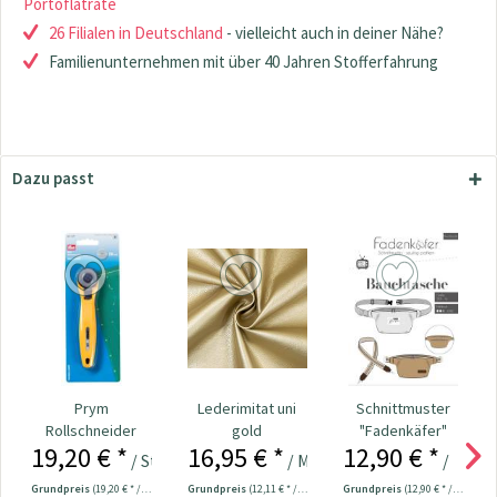
Portoflatrate
26 Filialen in Deutschland
- vielleicht auch in deiner Nähe?
Familienunternehmen mit über 40 Jahren Stofferfahrung
Dazu passt
Prym
Lederimitat uni
Schnittmuster
Rollschneider
gold
"Fadenkäfer"
19,20 € *
16,95 € *
12,90 € *
"Mini" 28 mm Nr.
Bauchtasche
/ Stück
/ Meter
/ Stück
611371
Grundpreis
(19,20 € * / 1 Stück)
Grundpreis
(12,11 € * / 1 m²)
Grundpreis
(12,90 € * / 1 Stück)