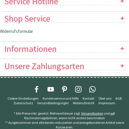
Service Hotline
Shop Service
Widerrufsformular
Informationen
Unsere Zahlungsarten
Cookie-Einstellungen
Kundenservice und Hilfe
Kontakt
Über uns
AGB
Datenschutz
Versandbedingungen
Widerrufsrecht
Impressum
* Alle Preise inkl. gesetzl. Mehrwertsteuer zzgl.
Versandkosten
und ggf.
Nachnahmegebühren, wenn nicht anders beschrieben
** Ausgenommen sind alle bereits reduzierten und preisgebundenen Artikel sowie
Kurzwaren.