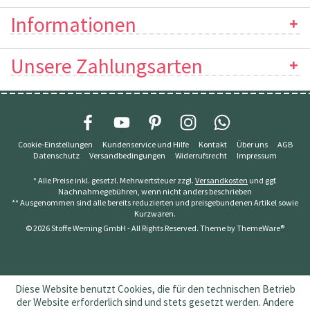
Informationen
Unsere Zahlungsarten
Cookie-Einstellungen
Kundenservice und Hilfe
Kontakt
Über uns
AGB
Datenschutz
Versandbedingungen
Widerrufsrecht
Impressum
* Alle Preise inkl. gesetzl. Mehrwertsteuer zzgl.
Versandkosten
und ggf.
Nachnahmegebühren, wenn nicht anders beschrieben
** Ausgenommen sind alle bereits reduzierten und preisgebundenen Artikel sowie
Kurzwaren.
© 2026 Stoffe Werning GmbH - All Rights Reserved. Theme by
ThemeWare®
Diese Website benutzt Cookies, die für den technischen Betrieb
der Website erforderlich sind und stets gesetzt werden. Andere