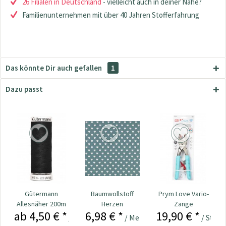
26 Filialen in Deutschland
- vielleicht auch in deiner Nähe?
Familienunternehmen mit über 40 Jahren Stofferfahrung
Das könnte Dir auch gefallen
1
Dazu passt
Gütermann
Baumwollstoff
Prym Love Vario-
Allesnäher 200m
Herzen
Zange
ab 4,50 € *
6,98 € *
19,90 € *
dunkelmint
Loch-/Color
/ Stück
/ Meter
/ Stück
Snaps...