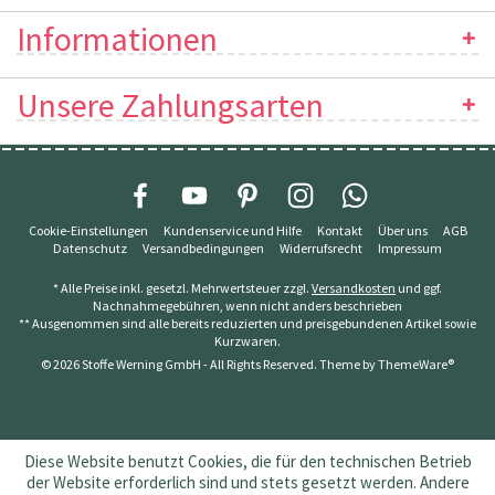
Informationen
Unsere Zahlungsarten
Cookie-Einstellungen
Kundenservice und Hilfe
Kontakt
Über uns
AGB
Datenschutz
Versandbedingungen
Widerrufsrecht
Impressum
* Alle Preise inkl. gesetzl. Mehrwertsteuer zzgl.
Versandkosten
und ggf.
Nachnahmegebühren, wenn nicht anders beschrieben
** Ausgenommen sind alle bereits reduzierten und preisgebundenen Artikel sowie
Kurzwaren.
© 2026 Stoffe Werning GmbH - All Rights Reserved. Theme by
ThemeWare®
Diese Website benutzt Cookies, die für den technischen Betrieb
der Website erforderlich sind und stets gesetzt werden. Andere