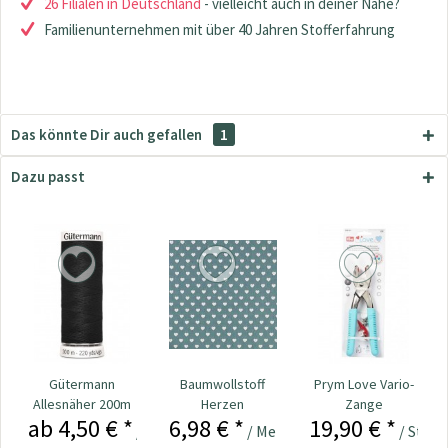
26 Filialen in Deutschland
- vielleicht auch in deiner Nähe?
Familienunternehmen mit über 40 Jahren Stofferfahrung
Das könnte Dir auch gefallen
1
Dazu passt
Gütermann
Baumwollstoff
Prym Love Vario-
Allesnäher 200m
Herzen
Zange
ab 4,50 € *
6,98 € *
19,90 € *
dunkelmint
Loch-/Color
/ Stück
/ Meter
/ Stück
Snaps...