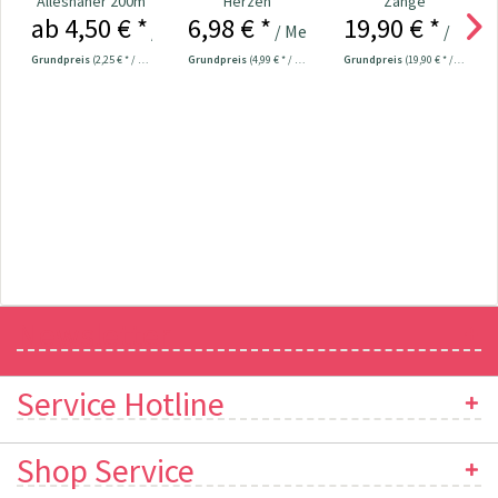
Allesnäher 200m
Herzen
Zange
ab 4,50 € *
6,98 € *
19,90 € *
dunkelmint
Loch-/Color
/ Stück
/ Meter
/ Stück
Snaps...
Grundpreis
(2,25 € * / 100 Meter)
Grundpreis
(4,99 € * / 1 m²)
Grundpreis
(19,90 € * / 1 Stück)
Newsletter
Service Hotline
Shop Service