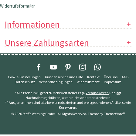
Widerrufsformular
Informationen
Unsere Zahlungsarten
Cookie-Einstellungen
Kundenservice und Hilfe
Kontakt
Über uns
AGB
Datenschutz
Versandbedingungen
Widerrufsrecht
Impressum
* Alle Preise inkl. gesetzl. Mehrwertsteuer zzgl.
Versandkosten
und ggf.
Nachnahmegebühren, wenn nicht anders beschrieben
** Ausgenommen sind alle bereits reduzierten und preisgebundenen Artikel sowie
Kurzwaren.
© 2026 Stoffe Werning GmbH - All Rights Reserved. Theme by
ThemeWare®