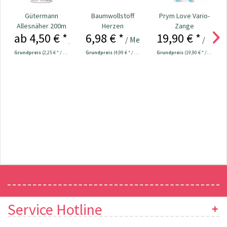
Gütermann
Baumwollstoff
Prym Love Vario-
Allesnäher 200m
Herzen
Zange
ab 4,50 € *
6,98 € *
19,90 € *
dunkelmint
Loch-/Color
/ Stück
/ Meter
/ Stück
Snaps...
Grundpreis
(2,25 € * / 100 Meter)
Grundpreis
(4,99 € * / 1 m²)
Grundpreis
(19,90 € * / 1 Stück)
Newsletter
Service Hotline