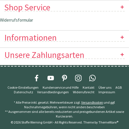
Shop Service
Widerrufsformular
Informationen
Unsere Zahlungsarten
Cookie-Einstellungen
Kundenservice und Hilfe
Kontakt
Über uns
AGB
Datenschutz
Versandbedingungen
Widerrufsrecht
Impressum
* Alle Preise inkl. gesetzl. Mehrwertsteuer zzgl.
Versandkosten
und ggf.
Nachnahmegebühren, wenn nicht anders beschrieben
** Ausgenommen sind alle bereits reduzierten und preisgebundenen Artikel sowie
Kurzwaren.
© 2026 Stoffe Werning GmbH - All Rights Reserved. Theme by
ThemeWare®