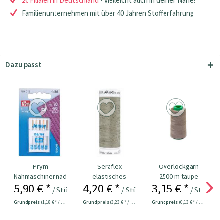
26 Filialen in Deutschland
- vielleicht auch in deiner Nähe?
Familienunternehmen mit über 40 Jahren Stofferfahrung
Dazu passt
Prym
Seraflex
Overlockgarn
Nähmaschinennadeln
elastisches
2500 m taupe
5,90 € *
4,20 € *
3,15 € *
130/705 Jersey
Nähgarn 130 m
/ Stück
/ Stück
/ Stück
70-90...
schilf
Grundpreis
(1,18 € * / 1 Stück)
Grundpreis
(3,23 € * / 100 Meter)
Grundpreis
(0,13 € * / 100 Meter)