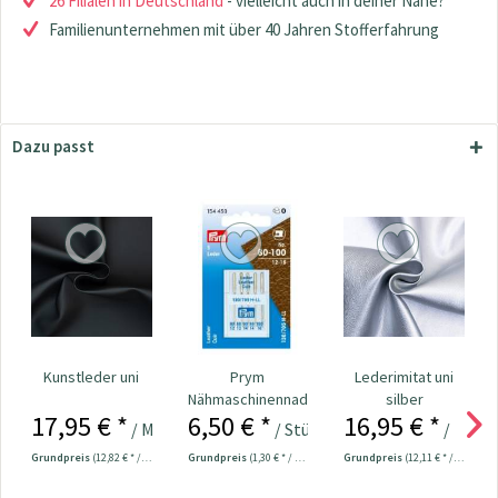
26 Filialen in Deutschland
- vielleicht auch in deiner Nähe?
Familienunternehmen mit über 40 Jahren Stofferfahrung
Dazu passt
Kunstleder uni
Prym
Lederimitat uni
Nähmaschinennadeln
silber
17,95 € *
6,50 € *
16,95 € *
130/705 Leder 80-
/ Meter
/ Stück
/ Mete
100...
Grundpreis
(12,82 € * / 1 m²)
Grundpreis
(1,30 € * / 1 Stück)
Grundpreis
(12,11 € * / 1 m²)