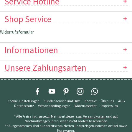
Service Hotline
Shop Service
Widerrufsformular
Informationen
Unsere Zahlungsarten
Cookie-Einstellungen
Kundenservice und Hilfe
Kontakt
Über uns
AGB
Datenschutz
Versandbedingungen
Widerrufsrecht
Impressum
* Alle Preise inkl. gesetzl. Mehrwertsteuer zzgl.
Versandkosten
und ggf.
Nachnahmegebühren, wenn nicht anders beschrieben
** Ausgenommen sind alle bereits reduzierten und preisgebundenen Artikel sowie
Kurzwaren.