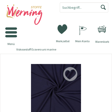
Merkzettel
Mein Konto
Warenkorb
Menü
Viskosestoff Ecovero uni marine