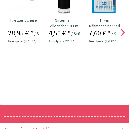
Kretzer Schere
Gütermann
Prym
Allesnäher 200m
Nähmaschinennadeln
28,95 € *
4,50 € *
7,60 € *
Fb. 000 - schwarz
130/705
/ Stück
/ Stück
/ Stück
Universal...
Grundpreis
(28,95 € * / 1 Stück)
Grundpreis
(2,25 € * / 100 Meter)
Grundpreis
(0,76 € * / 1 Stück)
Newsletter