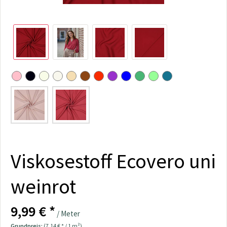
Viskosestoff Ecovero uni
weinrot
9,99 € *
/ Meter
Grundpreis:
(7,14 € * / 1 m²)