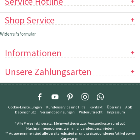
Service Hotline
Shop Service
Widerrufsformular
Informationen
Unsere Zahlungsarten
Cookie-Einstellungen
Kundenservice und Hilfe
Kontakt
Über uns
AGB
Datenschutz
Versandbedingungen
Widerrufsrecht
Impressum
* Alle Preise inkl. gesetzl. Mehrwertsteuer zzgl.
Versandkosten
und ggf.
Nachnahmegebühren, wenn nicht anders beschrieben
** Ausgenommen sind alle bereits reduzierten und preisgebundenen Artikel sowie
Kurzwaren.