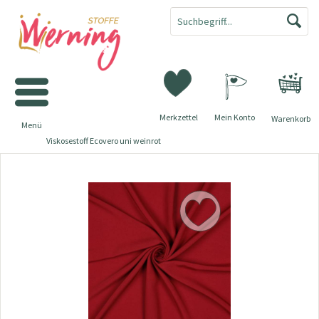
Merkzettel
Mein Konto
Warenkorb
Menü
Viskosestoff Ecovero uni weinrot