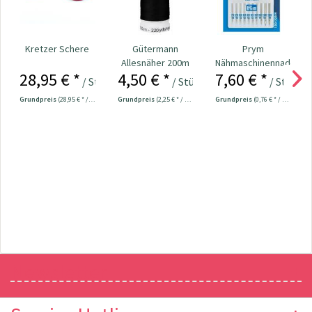
Kretzer Schere
Gütermann
Prym
Allesnäher 200m
Nähmaschinennadeln
28,95 € *
4,50 € *
7,60 € *
Fb. 000 - schwarz
130/705
/ Stück
/ Stück
/ Stück
Universal...
Grundpreis
(28,95 € * / 1 Stück)
Grundpreis
(2,25 € * / 100 Meter)
Grundpreis
(0,76 € * / 1 Stück)
Newsletter