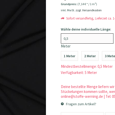
Grundpreis:
(7,14 € * / 1 m²)
inkl. MwSt.
zzgl. Versandkosten
Sofort versandfertig, Lieferzeit ca. 
Wähle deine individuelle Länge:
Meter
1 Meter
2 Meter
3 Mete
Mindestbestellmenge: 0,5 Meter
Verfügbarkeit: 5 Meter
Deine bestellte Menge liefern wir 
Stückelungen kommen sollte, werd
online@stoffe-werning.de | Tel: 0
Fragen zum Artikel?