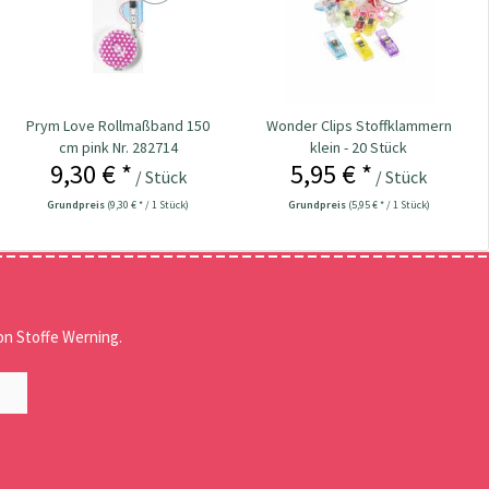
Prym Love Rollmaßband 150
Wonder Clips Stoffklammern
cm pink Nr. 282714
klein - 20 Stück
9,30 € *
5,95 € *
/ Stück
/ Stück
Grundpreis
(9,30 € * / 1 Stück)
Grundpreis
(5,95 € * / 1 Stück)
n Stoffe Werning.