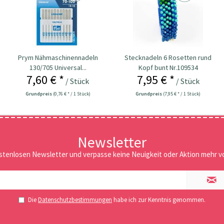
Prym Nähmaschinennadeln
Stecknadeln 6 Rosetten rund
130/705 Universal...
Kopf bunt Nr.109534
7,60 € *
7,95 € *
/ Stück
/ Stück
Grundpreis
(0,76 € * / 1 Stück)
Grundpreis
(7,95 € * / 1 Stück)
Newsletter
stenlosen Newsletter und verpasse keine Neuigkeit oder Aktion mehr vo
Die
Datenschutzbestimmungen
habe ich zur Kenntnis genommen.