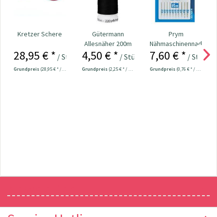
Kretzer Schere
Gütermann
Prym
Allesnäher 200m
Nähmaschinennadeln
28,95 € *
4,50 € *
7,60 € *
Fb. 000 - schwarz
130/705
/ Stück
/ Stück
/ Stück
Universal...
Grundpreis
(28,95 € * / 1 Stück)
Grundpreis
(2,25 € * / 100 Meter)
Grundpreis
(0,76 € * / 1 Stück)
Newsletter