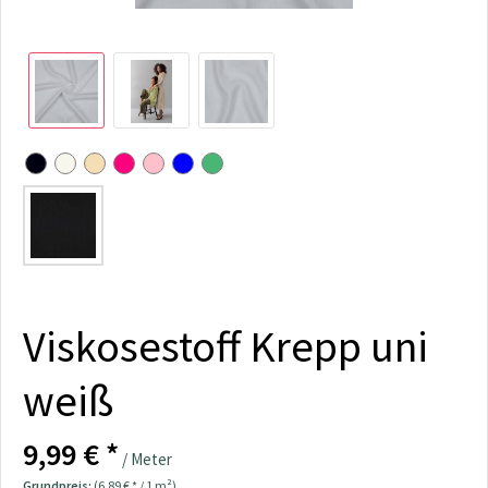
Viskosestoff Krepp uni
weiß
9,99 € *
/ Meter
Grundpreis:
(6,89 € * / 1 m²)