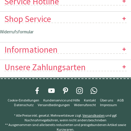
Service Hotline
Shop Service
Widerrufsformular
Informationen
Unsere Zahlungsarten
Cookie-Einstellungen
Kundenservice und Hilfe
Kontakt
Über uns
AGB
Datenschutz
Versandbedingungen
Widerrufsrecht
Impressum
* Alle Preise inkl. gesetzl. Mehrwertsteuer zzgl.
Versandkosten
und ggf.
Nachnahmegebühren, wenn nicht anders beschrieben
** Ausgenommen sind alle bereits reduzierten und preisgebundenen Artikel sowie
Kurzwaren.