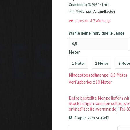
Grundpreis:
(6,89 € * / 1 m²)
inkl. MwSt.
zzgl. Versandkosten
Lieferzeit: 5-7 Werktage
Wähle deine individuelle Länge:
Meter
1 Meter
2 Meter
3 Mete
Mindestbestellmenge: 0,5 Meter
Verfügbarkeit: 10 Meter
Deine bestellte Menge liefern wir 
Stückelungen kommen sollte, werd
online@stoffe-werning.de | Tel: 0
Fragen zum Artikel?