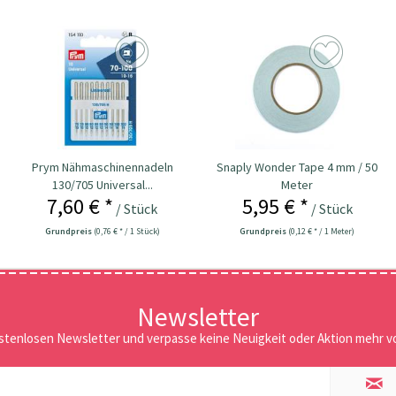
Prym Nähmaschinennadeln
Snaply Wonder Tape 4 mm / 50
130/705 Universal...
Meter
7,60 € *
5,95 € *
/ Stück
/ Stück
Grundpreis
(0,76 € * / 1 Stück)
Grundpreis
(0,12 € * / 1 Meter)
Newsletter
stenlosen Newsletter und verpasse keine Neuigkeit oder Aktion mehr vo