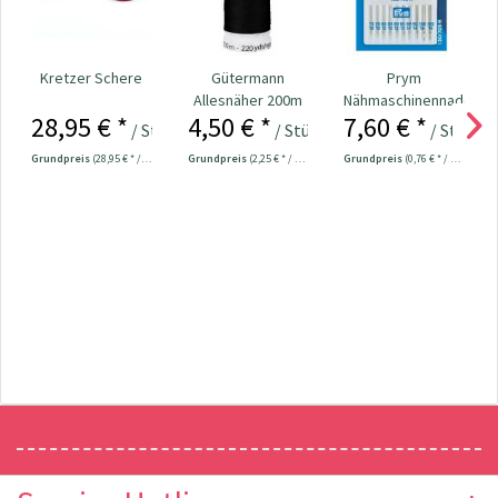
Kretzer Schere
Gütermann
Prym
Allesnäher 200m
Nähmaschinennadeln
28,95 € *
4,50 € *
7,60 € *
Fb. 000 - schwarz
130/705
/ Stück
/ Stück
/ Stück
Universal...
Grundpreis
(28,95 € * / 1 Stück)
Grundpreis
(2,25 € * / 100 Meter)
Grundpreis
(0,76 € * / 1 Stück)
Newsletter