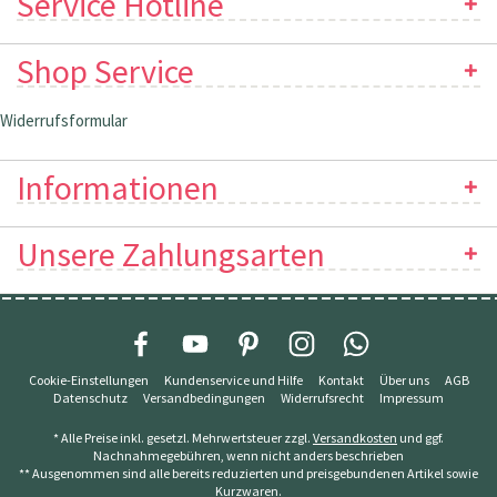
Service Hotline
Shop Service
Widerrufsformular
Informationen
Unsere Zahlungsarten
Cookie-Einstellungen
Kundenservice und Hilfe
Kontakt
Über uns
AGB
Datenschutz
Versandbedingungen
Widerrufsrecht
Impressum
* Alle Preise inkl. gesetzl. Mehrwertsteuer zzgl.
Versandkosten
und ggf.
Nachnahmegebühren, wenn nicht anders beschrieben
** Ausgenommen sind alle bereits reduzierten und preisgebundenen Artikel sowie
Kurzwaren.