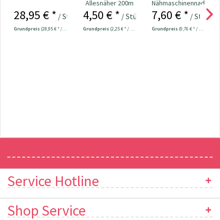
Allesnäher 200m
Nähmaschinennadeln
28,95 € *
4,50 € *
7,60 € *
Fb. 000 - schwarz
130/705
/ Stück
/ Stück
/ Stück
Universal...
Grundpreis
(28,95 € * / 1 Stück)
Grundpreis
(2,25 € * / 100 Meter)
Grundpreis
(0,76 € * / 1 Stück)
Newsletter
Service Hotline
Shop Service