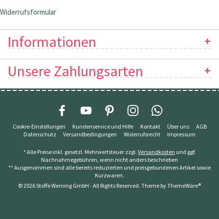
Widerrufsformular
Informationen
Unsere Zahlungsarten
Cookie-Einstellungen
Kundenservice und Hilfe
Kontakt
Über uns
AGB
Datenschutz
Versandbedingungen
Widerrufsrecht
Impressum
* Alle Preise inkl. gesetzl. Mehrwertsteuer zzgl.
Versandkosten
und ggf.
Nachnahmegebühren, wenn nicht anders beschrieben
** Ausgenommen sind alle bereits reduzierten und preisgebundenen Artikel sowie
Kurzwaren.
© 2026 Stoffe Werning GmbH - All Rights Reserved. Theme by
ThemeWare®