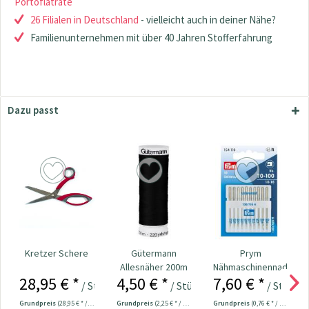
Portoflatrate
26 Filialen in Deutschland
- vielleicht auch in deiner Nähe?
Familienunternehmen mit über 40 Jahren Stofferfahrung
Dazu passt
Kretzer Schere
Gütermann
Prym
Allesnäher 200m
Nähmaschinennadeln
28,95 € *
4,50 € *
7,60 € *
Fb. 000 - schwarz
130/705
/ Stück
/ Stück
/ Stück
Universal...
Grundpreis
(28,95 € * / 1 Stück)
Grundpreis
(2,25 € * / 100 Meter)
Grundpreis
(0,76 € * / 1 Stück)