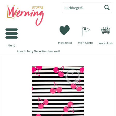
Merkzettel
Mein Konto
Warenkorb
Menü
French Terry Neon Kirschen weiß