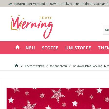
Kostenloser Versand ab 60 € Bestellwert (innerhalb Deutschland)
NEU
STOFFE
UNI STOFFE
THE
Themenwelten
Weihnachten
Baumwollstoff Popeline Stern