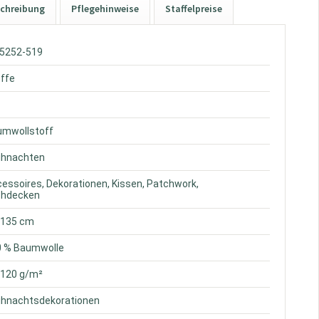
chreibung
Pflegehinweise
Staffelpreise
W5252-519
offe
umwollstoff
eihnachten
cessoires, Dekorationen, Kissen, Patchwork,
chdecken
. 135 cm
0 % Baumwolle
. 120 g/m²
eihnachtsdekorationen