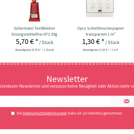
Gütermann Textilkleber
Opry Schnittmusterpapier
lösungsmittelfrei HT2 30g
transparent 1 m²
5,70 € *
1,30 € *
/ Stück
/ Stück
Grundpreis
(5,70 € * / 1 Stück)
Grundpreis
(1,30 € * / 1 m²)
Newsletter
stenlosen Newsletter und verpasse keine Neuigkeit oder Aktion mehr vo
Die
Datenschutzbestimmungen
habe ich zur Kenntnis genommen.