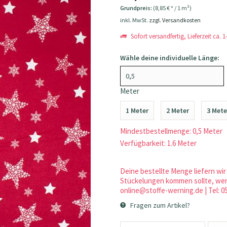
Grundpreis:
(8,85 € * / 1 m²)
inkl. MwSt.
zzgl. Versandkosten
Sofort versandfertig, Lieferzeit ca. 
Wähle deine individuelle Länge:
Meter
1 Meter
2 Meter
3 Mete
Mindestbestellmenge: 0,5 Meter
Verfügbarkeit: 1.6 Meter
Deine bestellte Menge liefern wir 
Stückelungen kommen sollte, werd
online@stoffe-werning.de | Tel: 0
Fragen zum Artikel?