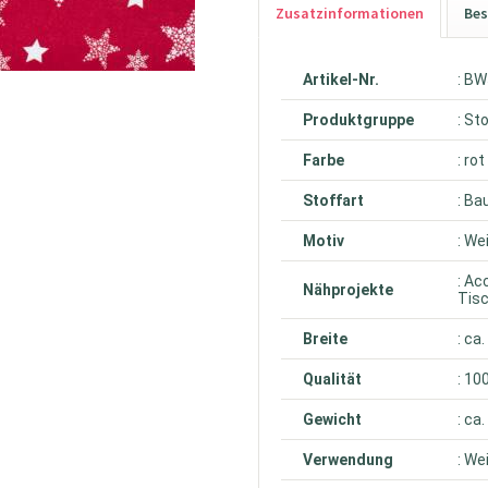
Zusatzinformationen
Bes
Artikel-Nr.
: B
Produktgruppe
: St
Farbe
: rot
Stoffart
: Ba
Motiv
: W
: Ac
Nähprojekte
Tis
Breite
: ca
Qualität
: 10
Gewicht
: ca
Verwendung
: W